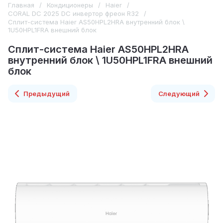
Главная
/
Кондиционеры
/
Haier
/
CORAL DC 2025 DC инвертор фреон R32
/
Сплит-система Haier AS50HPL2HRA внутренний блок \
1U50HPL1FRA внешний блок
Сплит-система Haier AS50HPL2HRA
внутренний блок \ 1U50HPL1FRA внешний
блок
Предыдущий
Следующий