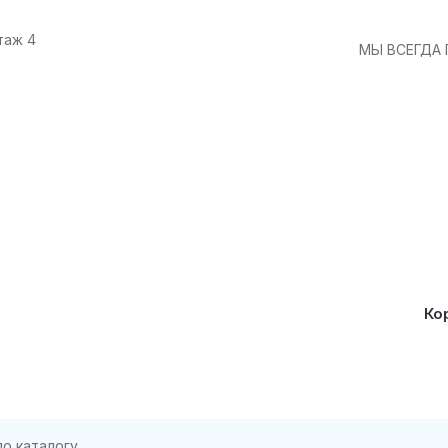
таж 4
МЫ ВСЕГДА
Ко