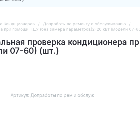
ию Кондиционеров
/
Допработы по ремонту и обслуживанию
/
 при помощи ПДУ (без замера параметров)2-20 кВт (модели 07-60)
льная проверка кондиционера пр
и 07-60) (шт.)
Артикул:
Допработы по рем и обслуж