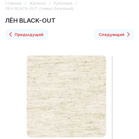
Главная
/
Жалюзи
/
Рулонные
/
ЛЁН BLACK-OUT (темно бежевый)
ЛЁН BLACK-OUT
Предыдущий
Следующий