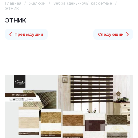
Главная
/
Жалюзи
/
Зебра (день-ночь) кассетные
/
ЭТНИК
ЭТНИК
Предыдущий
Следующий