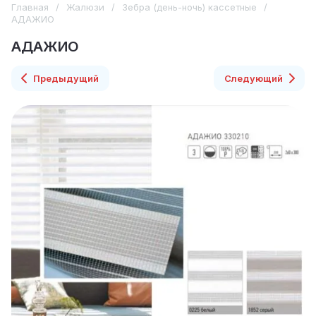
Главная
/
Жалюзи
/
Зебра (день-ночь) кассетные
/
АДАЖИО
АДАЖИО
Предыдущий
Следующий